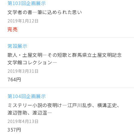
第103回企画展示
文学者の書―筆に込められた思い
2019年1月12日
完売
常設展示
歌人・土屋文明―その短歌と群馬県立土屋文明記念
文学館コレクション―
2019年3月31日
764円
第104回企画展示
ミステリー小説の夜明け―江戸川乱歩、横溝正史、
渡辺啓助、渡辺温―
2019年4月13日
357円