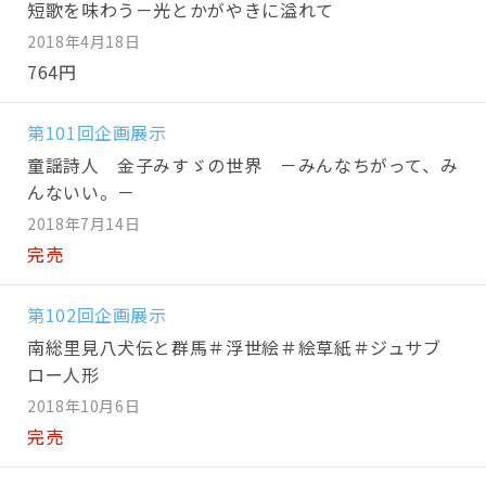
短歌を味わう－光とかがやきに溢れて
2018年4月18日
764円
第101回企画展示
童謡詩人 金子みすゞの世界 －みんなちがって、み
んないい。－
2018年7月14日
完売
第102回企画展示
南総里見八犬伝と群馬＃浮世絵＃絵草紙＃ジュサブ
ロー人形
2018年10月6日
完売