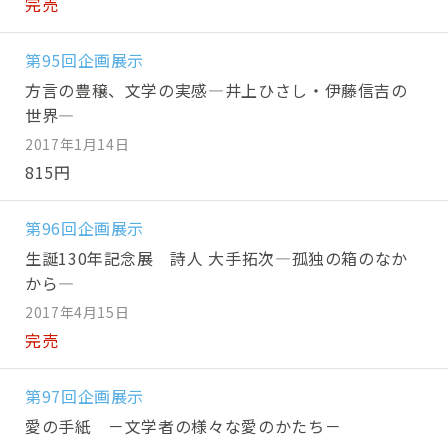
完売
第95回企画展示
方言の豊穣、文学の実感―井上ひさし・伊藤信吉の
世界―
2017年1月14日
815円
第96回企画展示
生誕130年記念展 詩人 大手拓次―孤独の箱のなか
から―
2017年4月15日
完売
第97回企画展示
愛の手紙 －文学者の様々な愛のかたち－