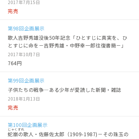
2017年7月15日
完売
第98回企画展示
歌人吉野秀雄没後50年記念「ひとすじに真実を、ひ
とすじに命を－吉野秀雄・中野幸一郎往復書簡－」
2017年10月7日
764円
第99回企画展示
子供たちの戦争―ある少年が愛読した新聞・雑誌
2018年1月13日
完売
第100回企画展示
蛇崩
の歌人・佐藤佐太郎（1909-1987)－その珠玉の