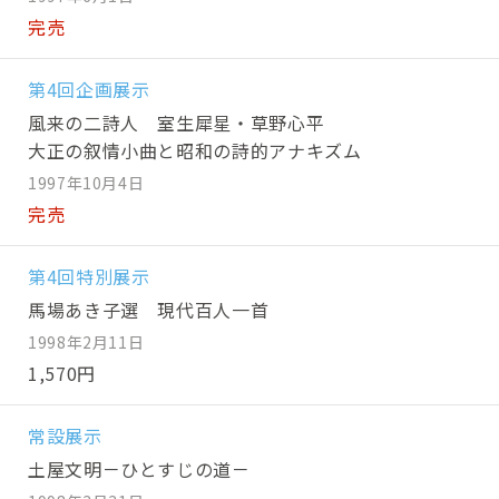
完売
第4回企画展示
風来の二詩人 室生犀星・草野心平
大正の叙情小曲と昭和の詩的アナキズム
1997年10月4日
完売
第4回特別展示
馬場あき子選 現代百人一首
1998年2月11日
1,570円
常設展示
土屋文明－ひとすじの道－