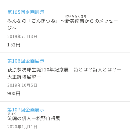
第105回企画展示
みんなの「ごんぎつね」～
新美南吉
からのメッセー
ジ～
2019年7月13日
152円
第106回企画展示
萩原恭次郎生誕120年記念展 詩とは？詩人とは？―
大正詩壇展望―
2019年10月5日
900円
第107回企画展示
流魄
の俳人―松野自得展
2020年1月11日