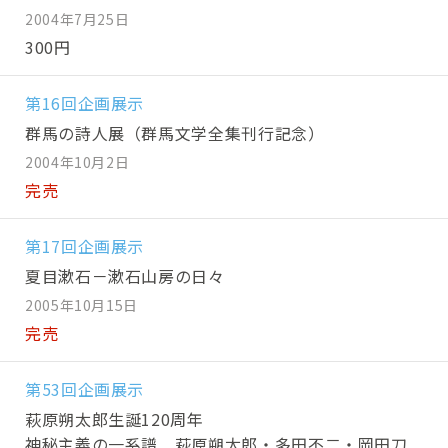
2004年7月25日
300円
第16回企画展示
群馬の詩人展（群馬文学全集刊行記念）
2004年10月2日
完売
第17回企画展示
夏目漱石－漱石山房の日々
2005年10月15日
完売
第53回企画展示
萩原朔太郎生誕120周年
神秘主義の一系譜 萩原朔太郎・多田不二・岡田刀