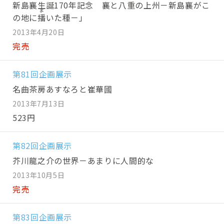
新島襄生誕170年記念 襄と八重の上州－新島襄がこ
の地に
播
いた種－」
2013年4月20日
完売
第81回企画展示
名曲茶房あすなろと崔華國
2013年7月13日
523円
第82回企画展示
芥川龍之介の世界－あまりに人間的な
2013年10月5日
完売
第83回企画展示