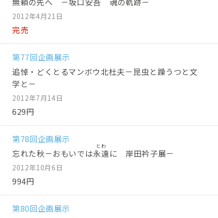
無頼の先へ －坂口安吾 魂の軌跡－
2012年4月21日
完売
第77回企画展示
追悼・どくとるマンボウ北杜夫－昆虫と躁うつと文
学と－
2012年7月14日
629円
第78回企画展示
忘れた秋－おもいでは
永遠
に 岸田衿子展－
2012年10月6日
994円
第80回企画展示